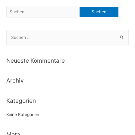
Suchen
nach:
S
u
c
h
Neueste Kommentare
e
n
Archiv
n
a
c
Kategorien
h
Keine Kategorien
:
Meta